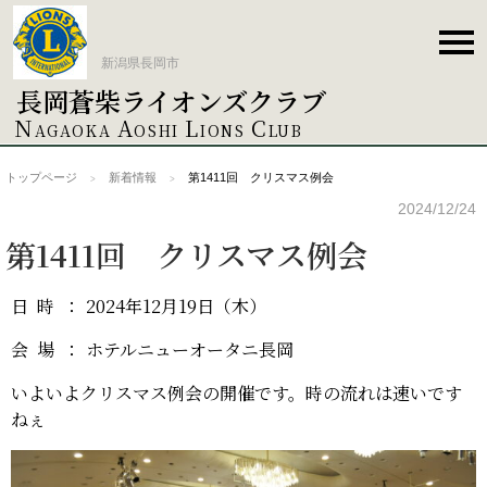
新潟県長岡市
長岡蒼柴ライオンズクラブ
トップページ
N
A
L
C
AGAOKA
OSHI
IONS
LUB
トップページ
新着情報
第1411回 クリスマス例会
新着情報
2024/12/24
第1411回 クリスマス例会
クラブ概要
日時
：
2024年12月19日（木）
役員紹介
会場
：
ホテルニューオータニ長岡
いよいよクリスマス例会の開催です。時の流れは速いです
例会案内
ねぇ
ACT事業