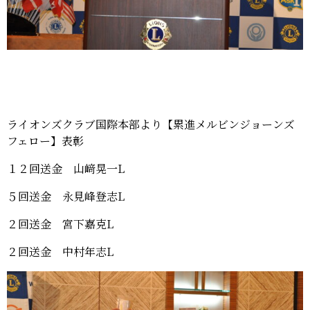
ライオンズクラブ国際本部より【累進メルビンジョーンズ
フェロー】表彰
１２回送金 山﨑晃一L
５回送金 永見峰登志L
２回送金 宮下嘉克L
２回送金 中村年志L