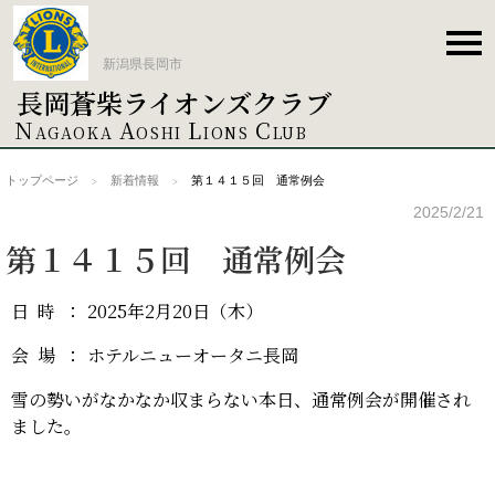
新潟県長岡市
長岡蒼柴ライオンズクラブ
トップページ
N
A
L
C
AGAOKA
OSHI
IONS
LUB
トップページ
新着情報
第１４１５回 通常例会
新着情報
2025/2/21
第１４１５回 通常例会
クラブ概要
日時
：
2025年2月20日（木）
役員紹介
会場
：
ホテルニューオータニ長岡
雪の勢いがなかなか収まらない本日、通常例会が開催され
例会案内
ました。
ACT事業