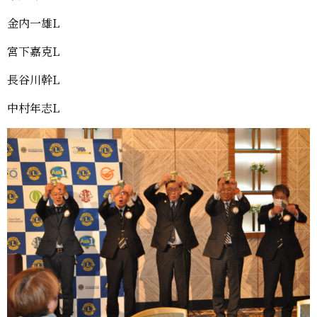
金内一雄L
宮下嘉克L
長谷川幹L
中村年志L