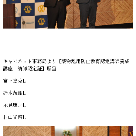
キャビネット事務局より【薬物乱用防止教育認定講師養成
講座 講師認定証】贈呈
宮下嘉克L
鈴木茂雄L
永見康之L
村山光博L