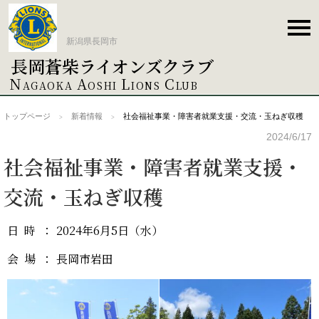
新潟県長岡市
長岡蒼柴ライオンズクラブ
トップページ
N
A
L
C
AGAOKA
OSHI
IONS
LUB
トップページ
新着情報
社会福祉事業・障害者就業支援・交流・玉ねぎ収穫
新着情報
2024/6/17
社会福祉事業・障害者就業支援・
クラブ概要
交流・玉ねぎ収穫
役員紹介
日時
：
2024年6月5日（水）
会場
：
長岡市岩田
例会案内
ACT事業