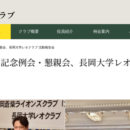
ラブ
報
クラブ概要
役員紹介
例会案内
親会、長岡大学レオクラブ 活動報告会
年記念例会・懇親会、長岡大学レオ