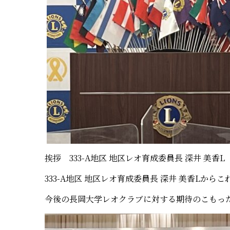
挨拶
333-A
地区 地区レオ育成委員長 深井 美香
L
333-A
地区 地区レオ育成委員長 深井 美香
L
からこ
今後の長岡大学レオクラブに対する期待のこもっ