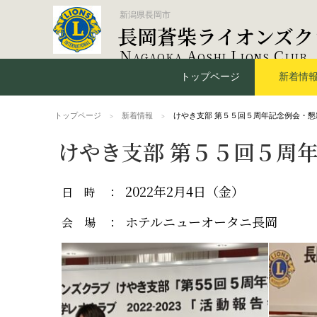
新潟県長岡市
長岡蒼柴ライオンズク
N
A
L
C
AGAOKA
OSHI
IONS
LUB
トップページ
新着情
トップページ
新着情報
けやき支部 第５５回５周年記念例会・懇
けやき支部 第５５回５周
2022年2月4日（金）
日時
：
ホテルニューオータニ長岡
会場
：