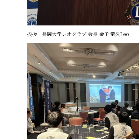
挨拶 長岡大学レオクラブ 会長 金子 竜久
Leo